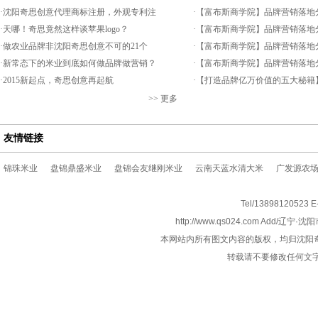
·
沈阳奇思创意代理商标注册，外观专利注
·
【富布斯商学院】品牌营销落地
·
天哪！奇思竟然这样谈苹果logo？
·
【富布斯商学院】品牌营销落地
·
做农业品牌非沈阳奇思创意不可的21个
·
【富布斯商学院】品牌营销落地
·
新常态下的米业到底如何做品牌做营销？
·
【富布斯商学院】品牌营销落地
·
2015新起点，奇思创意再起航
·
【打造品牌亿万价值的五大秘籍
>>
更多
友情链接
锦珠米业
盘锦鼎盛米业
盘锦会友继刚米业
云南天蓝水清大米
广发源农
Tel/1389812052
http://www.qs024.com Add/
本网站内所有图文内容的版权，均归沈阳
转载请不要修改任何文