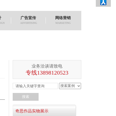
计
广告宣传
网络营销
IGN
ADVERTISING
MARKETING
业务洽谈请致电
专线13898120523
——
奇思作品实物展示