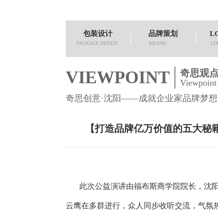
包装设计
品牌策划
L
PACKAGE DESIGN
BRAND
LO
VIEWPOINT
奇思观
Viewpoint
奇思创意·沈阳——成就企业家品牌梦想
【打造品牌亿万价值的五大秘
此次公益演讲由福布斯商学院院长，沈阳
云鹰在多群进行，众人同步收听交流，气氛