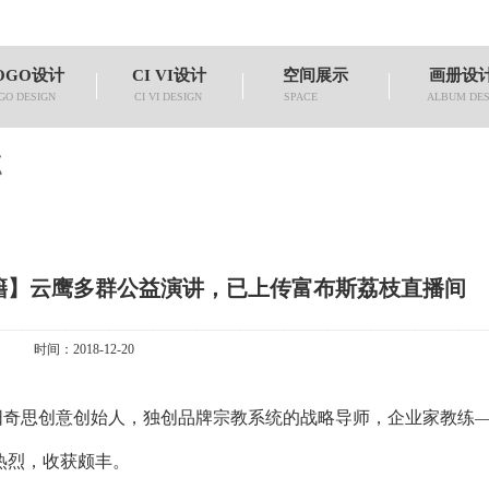
OGO设计
CI VI设计
空间展示
画册设
GO DESIGN
CI VI DESIGN
SPACE
ALBUM DES
点
籍】云鹰多群公益演讲，已上传富布斯荔枝直播间
时间：2018-12-20
奇思创意创始人，独创品牌宗教系统的战略导师，企业家教练
热烈，收获颇丰。