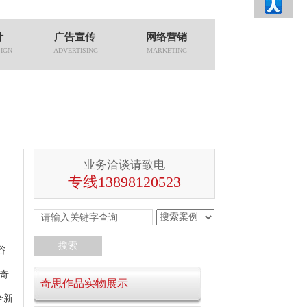
计
广告宣传
网络营销
IGN
ADVERTISING
MARKETING
业务洽谈请致电
专线13898120523
谷
奇
奇思作品实物展示
全新