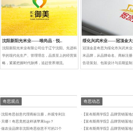
沈阳新阳光米业——唯尚品 · 悦..
绥化兴武米业——冠顶金大米
沈阳新阳光米业有限公司位于辽宁沈阳。先进科
冠顶金是奇思为绥化市兴武米业
学的现代化生产、管理理念，品质至上的经营策
米品牌，从品牌命名、商标注册
略，紧紧把握时代脉搏，追赶世界潮流。
告语策划、包装设计与后期监制
奇思观点
奇思动态
·
沈阳奇思创意代理商标注册，外观专利注
·
【富布斯商学院】品牌营销落地
·
天哪！奇思竟然这样谈苹果logo？
·
【富布斯商学院】品牌营销落地
·
做农业品牌非沈阳奇思创意不可的21个
·
【富布斯商学院】品牌营销落地