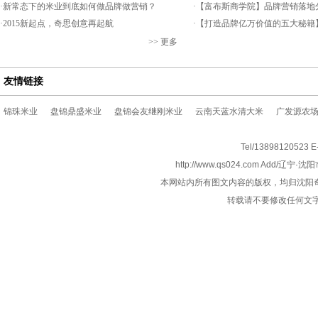
·
新常态下的米业到底如何做品牌做营销？
·
【富布斯商学院】品牌营销落地
·
2015新起点，奇思创意再起航
·
【打造品牌亿万价值的五大秘籍
>>
更多
友情链接
锦珠米业
盘锦鼎盛米业
盘锦会友继刚米业
云南天蓝水清大米
广发源农
Tel/1389812052
http://www.qs024.com Add/
本网站内所有图文内容的版权，均归沈阳
转载请不要修改任何文