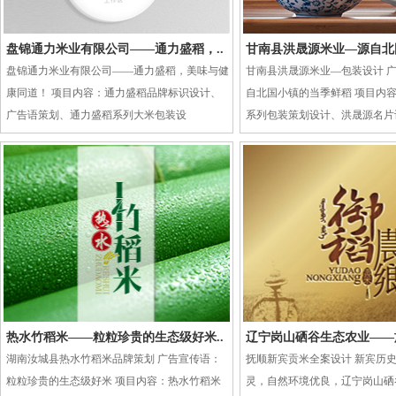
盘锦通力米业有限公司——通力盛稻，..
甘南县洪晟源米业—源自北国
盘锦通力米业有限公司——通力盛稻，美味与健
甘南县洪晟源米业—包装设计 
康同道！ 项目内容：通力盛稻品牌标识设计、
自北国小镇的当季鲜稻 项目内
广告语策划、通力盛稻系列大米包装设
系列包装策划设计、洪晟源名片
热水竹稻米——粒粒珍贵的生态级好米..
辽宁岗山硒谷生态农业——旗
湖南汝城县热水竹稻米品牌策划 广告宣传语：
抚顺新宾贡米全案设计 新宾历
粒粒珍贵的生态级好米 项目内容：热水竹稻米
灵，自然环境优良，辽宁岗山硒